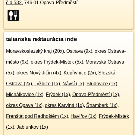
č.d.
532
,
746 01
Opava-Předměstí
talianska reštaurácia inde
Moravskoslezský kraj (20x)
,
Ostrava (9x)
,
okres Ostrava-
město (9x)
,
okres Frýdek-Místek (5x)
,
Moravská Ostrava
(5x)
,
okres Nový Jičín (4x)
,
Kopřivnice (2x)
,
Slezská
Ostrava (2x)
,
Lyžbice (1x)
,
Návsí (1x)
,
Bludovice (1x)
,
Michálkovice (1x)
,
Frýdek (1x)
,
Opava-Předměstí (1x)
,
okres Opava (1x)
,
okres Karviná (1x)
,
Štramberk (1x)
,
Frenštát pod Radhoštěm (1x)
,
Havířov (1x)
,
Frýdek-Místek
(1x)
,
Jablunkov (1x)