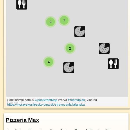
7
2
2
4
Podkladové dáta ©
OpenStreetMap
vrstva
Freemap.sk
, viac na
10 km
https://moravskosliezsko.oma.sk/stravovanie/talianska
Pizzeria Max