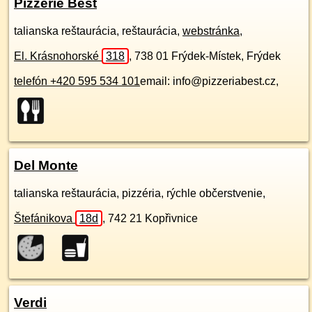
Pizzerie Best
talianska reštaurácia, reštaurácia,
webstránka
,
El. Krásnohorské
318
,
738 01
Frýdek-Místek, Frýdek
telefón +420 595 534 101
email: info@pizzeriabest.cz,
Del Monte
talianska reštaurácia, pizzéria, rýchle občerstvenie,
Štefánikova
18d
,
742 21
Kopřivnice
Verdi