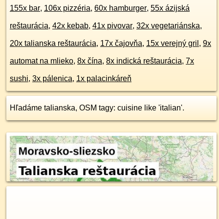
155x bar
,
106x pizzéria
,
60x hamburger
,
55x ázijská
reštaurácia
,
42x kebab
,
41x pivovar
,
32x vegetariánska
,
20x talianska reštaurácia
,
17x čajovňa
,
15x verejný gril
,
9x
automat na mlieko
,
8x čína
,
8x indická reštaurácia
,
7x
sushi
,
3x pálenica
,
1x palacinkáreň
Hľadáme talianska, OSM tagy: cuisine like 'italian'.