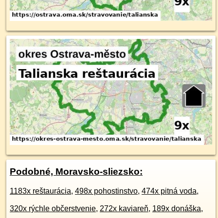
Podobné, Moravsko-sliezsko:
1183x reštaurácia
,
498x pohostinstvo
,
474x pitná voda
,
320x rýchle občerstvenie
,
272x kaviareň
,
189x donáška
,