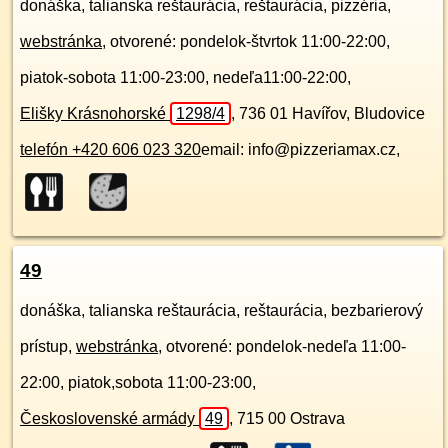
donáška, talianska reštaurácia, reštaurácia, pizzéria,
webstránka
, otvorené: pondelok-štvrtok 11:00-22:00,
piatok-sobota 11:00-23:00, nedeľa11:00-22:00,
Elišky Krásnohorské
1298/4
,
736 01
Havířov, Bludovice
telefón +420 606 023 320
email: info@pizzeriamax.cz,
49
donáška, talianska reštaurácia, reštaurácia, bezbarierový
prístup,
webstránka
, otvorené: pondelok-nedeľa 11:00-
22:00, piatok,sobota 11:00-23:00,
Československé armády
49
,
715 00
Ostrava