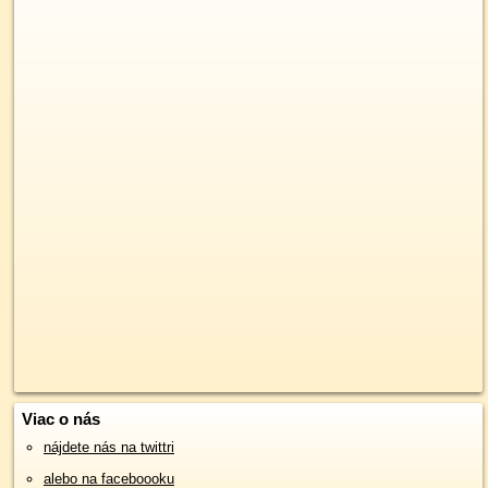
Viac o nás
nájdete nás na twittri
alebo na faceboooku