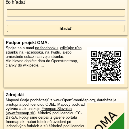
čo hľadať
Podpor projekt OMA:
Spojte sa s nami
na facebooku
,
zdieľajte túto
stránku na Facebooku
,
na Twittri
, alebo
umiestnite odkaz na svoju stránku.
Ale hlavne doplňte dáta do Openstreetmap,
články do wikipédie, ...
Zdroj dát
Mapové údaje pochádzajú z
www.OpenStreetMap.org
, databáza je
prístupná pod licenciou
ODbL
.
Mapový podklad
vytvára a aktualizuje
Freemap Slovakia
(www.freemap.sk)
, šíriteľný pod licenciou CC-
BY-SA. Fotky sme čerpali z galérie portálu
freemap.sk, autori fotiek sú uvedení pri
jednotlivých fotkách a sú šíriteľné pod licenciou