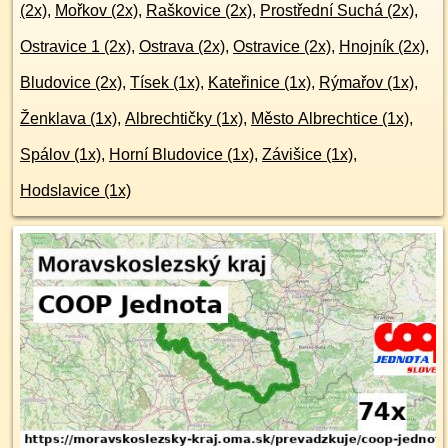
(2x)
,
Mořkov (2x)
,
Raškovice (2x)
,
Prostřední Suchá (2x)
,
Ostravice 1 (2x)
,
Ostrava (2x)
,
Ostravice (2x)
,
Hnojník (2x)
,
Bludovice (2x)
,
Tísek (1x)
,
Kateřinice (1x)
,
Rýmařov (1x)
,
Ženklava (1x)
,
Albrechtičky (1x)
,
Město Albrechtice (1x)
,
Spálov (1x)
,
Horní Bludovice (1x)
,
Závišice (1x)
,
Hodslavice (1x)