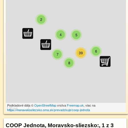
2
4
5
6
39
7
8
Podkladové dáta ©
OpenStreetMap
vrstva
Freemap.sk
, viac na
30 km
https://moravskosliezsko.oma.sk/prevadzkuje/coop-jednota
COOP Jednota, Moravsko-sliezsko:
, 1 z 3