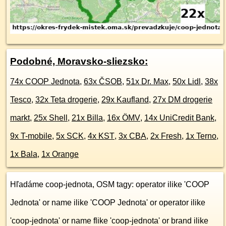
Podobné, Moravsko-sliezsko:
74x COOP Jednota
,
63x ČSOB
,
51x Dr. Max
,
50x Lidl
,
38x
Tesco
,
32x Teta drogerie
,
29x Kaufland
,
27x DM drogerie
markt
,
25x Shell
,
21x Billa
,
16x ÖMV
,
14x UniCredit Bank
,
9x T-mobile
,
5x SCK
,
4x KST
,
3x CBA
,
2x Fresh
,
1x Terno
,
1x Bala
,
1x Orange
Hľadáme coop-jednota, OSM tagy: operator ilike 'COOP
Jednota' or name ilike 'COOP Jednota' or operator ilike
'coop-jednota' or name flike 'coop-jednota' or brand ilike