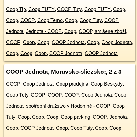
Coop Tip
,
Coop TUTY
,
COOP Tuty
,
Coop TUTY
,
Coop
,
Coop
,
COOP
,
Coop Terno
,
Coop
,
Coop Tuty
,
COOP
Jednota
,
Jednota - COOP
,
Coop
,
COOP, smíšené zboží
,
COOP
,
Coop
,
Coop
,
COOP Jednota
,
Coop
,
Coop Jednota
,
Coop
,
Coop
,
Coop
,
COOP Jednota
,
COOP Jednota
COOP Jednota, Moravsko-sliezsko:
, 2 z 3
COOP
,
Coop Jednota
,
Coop prodejna
,
Coop Beskydy
,
Coop Tuty
,
COOP
,
COOP
,
COOP
,
Coop Jednota
,
Coop
,
Jednota, spotřební družstvo v Hodoníně - COOP
,
Coop
Tuty
,
Coop
,
Coop
,
Coop
,
Coop parking
,
COOP
,
Jednota
,
Coop
,
COOP Jednota
,
Coop
,
Coop Tuty
,
Coop
,
Coop
,