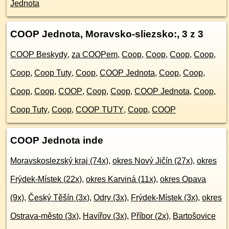
Jednota
COOP Jednota, Moravsko-sliezsko:
, 3 z 3
COOP Beskydy
,
za COOPem
,
Coop
,
Coop
,
Coop
,
Coop
,
Coop
,
Coop Tuty
,
Coop
,
COOP Jednota
,
Coop
,
Coop
,
Coop
,
Coop
,
COOP
,
Coop
,
Coop
,
COOP Jednota
,
Coop
,
Coop Tuty
,
Coop
,
COOP TUTY
,
Coop
,
COOP
COOP Jednota inde
Moravskoslezský kraj (74x)
,
okres Nový Jičín (27x)
,
okres
Frýdek-Místek (22x)
,
okres Karviná (11x)
,
okres Opava
(9x)
,
Český Těšín (3x)
,
Odry (3x)
,
Frýdek-Místek (3x)
,
okres
Ostrava-město (3x)
,
Havířov (3x)
,
Příbor (2x)
,
Bartošovice