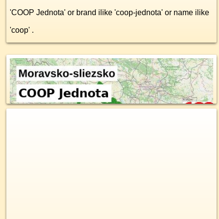
'COOP Jednota' or brand ilike 'coop-jednota' or name ilike
'coop' .